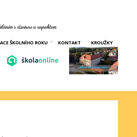
láním s důvěrou a respektem
ACE ŠKOLNÍHO ROKU
KONTAKT
KROUŽKY