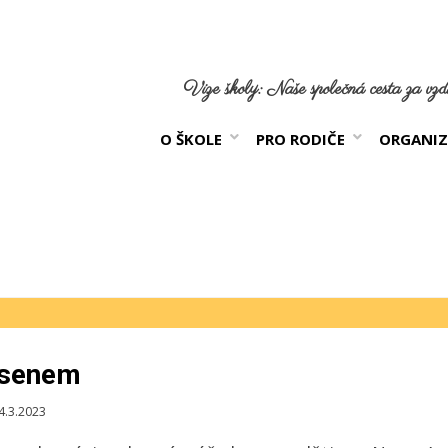
Vize školy: Naše společná cesta za vzdě
O ŠKOLE
PRO RODIČE
ORGANIZ
rsenem
ikováno
4.3.2023