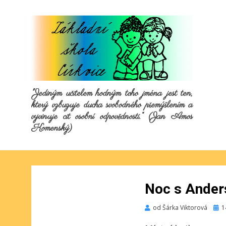
"Jediným učitelem hodným toho jména jest ten,
který vzbuzuje ducha svobodného přemýšlením a
vyvinuje cit osobní odpovědnosti.“ (Jan Amos
Komenský)
Noc s Ande
Publ
od
Šárka Viktorová
1