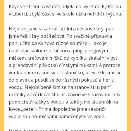
Když ve středu část dětí odjela na výlet do IQ Parku
v Liberci, zbylá část si ve škole užila netrdiční výuku.
Nejprve jsme si zahráli stolní a deskové hry, pak
jsme řešili hry počítačové. Po svačině připravila
paní učitelka Kvízová různé soutěže – jako je
například slalom se lžičkou a ping-pongovým
míčkem, trefování míčků do kyblíku, skákání v pytli
a přendavání piškotků čínskými hůlkami. A protože
venku nám krásně svítilo sluníčko, převlékli jsme se
do plavek a pustili se do různých pokusů a her s
vodou. Nejoblíbenějším se na stanovišti u paní
učitelky Závůrkové stal asi závod ve shazování lahví
pomocí stříkačky s vodou a také jsme si zahráli na
lovce „perel“. Prima dopoledne jsme zakončili
vybíjenou houbičkami namočenými ve vodě.