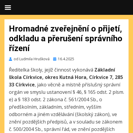
Hromadné zveřejnění o přijetí,
odkladu a přerušení správního
řízení
Publikováno
od
Ludmila Hrušková
16.4.2025
Ředitelka školy, jejíž činnost vykonává
Základní
škola Církvice, okres Kutná Hora, Církvice 7, 285
33 Církvice
, jako věcně a místně příslušný správní
orgán ve smyslu ustanovení § 46, § 165 odst. 2 písm.
e) a § 183 odst. 2 zákona č. 561/2004 Sb., o
předškolním, základním, středním, vyšším
odborném a jiném vzdělávání (školský zákon), ve
znění pozdějších předpisů, a v souladu se zákonem
č. 500/2004 Sb., správní řád, ve znění pozdějších