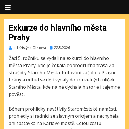
Exkurze do hlavního města
Prahy
Publikováno
od
Kristýna Olexová
22.5.2026
Žáci 5. ročníku se vydali na exkurzi do hlavního
města Prahy, kde je čekala dobrodružná trasa Za
strašidly Starého Města. Putování začalo u Prašné
brány a odtud se děti vydaly do kouzelných uliček
Starého Města, kde na ně dýchala historie i tajemné
pověsti.
Během prohlídky navštívily Staroměstské náměstí,
prohlédly si radnici se slavným orlojem a nechyběla
ani zastávka na Karlově mostě. Celou cestu