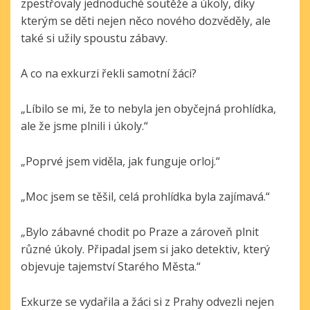
zpestřovaly jednoduché soutěže a úkoly, díky
kterým se děti nejen něco nového dozvěděly, ale
také si užily spoustu zábavy.
A co na exkurzi řekli samotní žáci?
„Líbilo se mi, že to nebyla jen obyčejná prohlídka,
ale že jsme plnili i úkoly.“
„Poprvé jsem viděla, jak funguje orloj.“
„Moc jsem se těšil, celá prohlídka byla zajímavá.“
„Bylo zábavné chodit po Praze a zároveň plnit
různé úkoly. Připadal jsem si jako detektiv, který
objevuje tajemství Starého Města.“
Exkurze se vydařila a žáci si z Prahy odvezli nejen