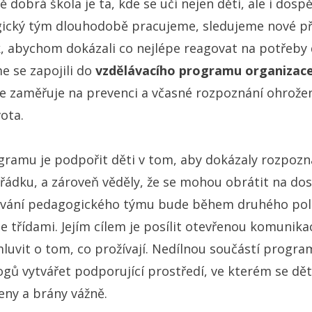
 dobrá škola je ta, kde se učí nejen děti, ale i dospě
ický tým dlouhodobě pracujeme, sledujeme nové pří
, abychom dokázali co nejlépe reagovat na potřeby d
e se zapojili do
vzdělávacího programu organizac
se zaměřuje na prevenci a včasné rozpoznání ohrožen
vota.
ramu je podpořit děti v tom, aby dokázaly rozpozna
ořádku, a zároveň věděly, že se mohou obrátit na do
lávání pedagogického týmu bude během druhého pol
e třídami. Jejím cílem je posílit otevřenou komunika
luvit o tom, co prožívají. Nedílnou součástí progra
gů vytvářet podporující prostředí, ve kterém se d
šeny a brány vážně.