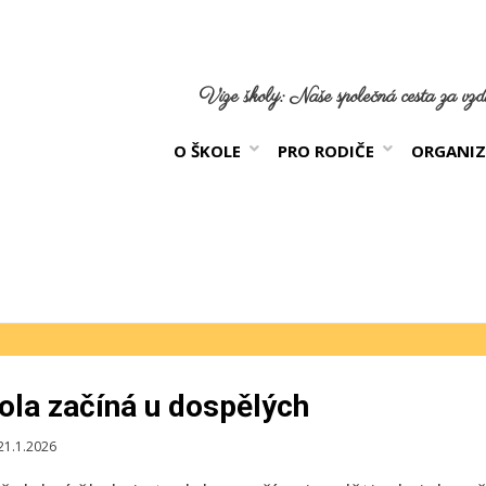
Vize školy: Naše společná cesta za vzdě
O ŠKOLE
PRO RODIČE
ORGANIZ
ola začíná u dospělých
likováno
21.1.2026