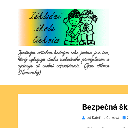
"Jediným učitelem hodným toho jména jest ten,
který vzbuzuje ducha svobodného přemýšlením a
vyvinuje cit osobní odpovědnosti.“ (Jan Amos
Komenský)
Bezpečná šk
Pub
od
Kateřina Culková