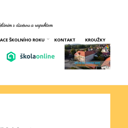
láním s důvěrou a respektem
ACE ŠKOLNÍHO ROKU
KONTAKT
KROUŽKY