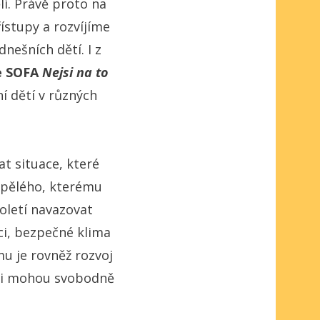
lí. Právě proto na
stupy a rozvíjíme
nešních dětí. I z
e SOFA
Nejsi na to
í dětí v různých
t situace, které
spělého, kterému
oletí navazovat
ci, bezpečné klima
mu je rovněž rozvoj
ěti mohou svobodně