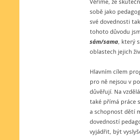
Věříme, že skutečně
sobě jako pedagog
své dovednosti tak
tohoto důvodu jsm
sám/sama
, který 
oblastech jejich ži
Hlavním cílem prog
pro ně nejsou v p
důvěřují. Na vzdě
také přímá práce s
a schopnost dětí m
dovedností pedago
vyjádřit, být vysly