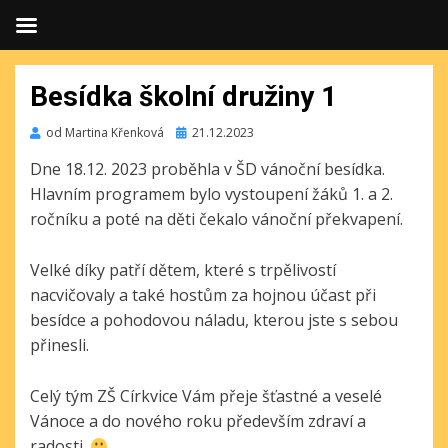
Besídka školní družiny 1
Publikováno
od
Martina Křenková
21.12.2023
Dne 18.12. 2023 proběhla v ŠD vánoční besídka.
Hlavním programem bylo vystoupení žáků 1. a 2.
ročníku a poté na děti čekalo vánoční překvapení.
Velké díky patří dětem, které s trpělivostí
nacvičovaly a také hostům za hojnou účast při
besídce a pohodovou náladu, kterou jste s sebou
přinesli.
Celý tým ZŠ Církvice Vám přeje šťastné a veselé
Vánoce a do nového roku především zdraví a
radosti.