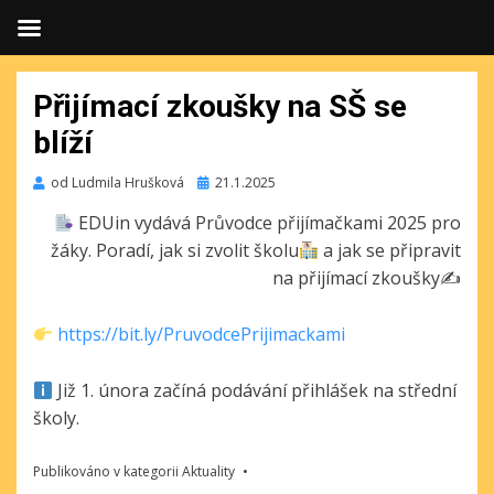
Přijímací zkoušky na SŠ se
blíží
Publikováno
od
Ludmila Hrušková
21.1.2025
EDUin vydává Průvodce přijímačkami 2025 pro
žáky. Poradí, jak si zvolit školu
a jak se připravit
na přijímací zkoušky✍
https://bit.ly/PruvodcePrijimackami
Již 1. února začíná podávání přihlášek na střední
školy.
Publikováno v kategorii
Aktuality