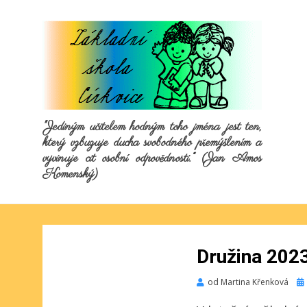
"Jediným učitelem hodným toho jména jest ten,
který vzbuzuje ducha svobodného přemýšlením a
vyvinuje cit osobní odpovědnosti.“ (Jan Amos
Komenský)
Družina 2023
Pu
od
Martina Křenková