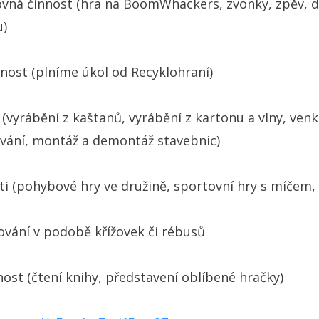
hovná činnost (hra na BoomWhackers, zvonky, zpěv, 
u)
nost (plníme úkol od Recyklohraní)
 (vyrábění z kaštanů, vyrábění z kartonu a vlny, venk
vání, montáž a demontáž stavebnic)
ti (pohybové hry ve družině, sportovní hry s míčem,
ování v podobě křížovek či rébusů
ost (čtení knihy, představení oblíbené hračky)