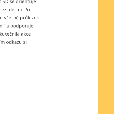
t ŠD se orientuje
ezi dětmi. Při
u včetně průlezek
aní“ a podporuje
kutečnila akce
ím odkazu si