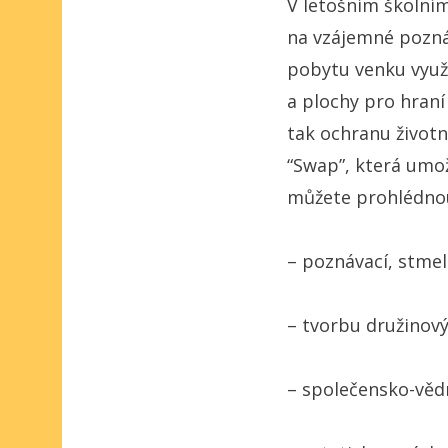
V letošním školním
na vzájemné poznáv
pobytu venku využ
a plochy pro hraní
tak ochranu životn
“Swap”, která umo
můžete prohlédnou
– poznávací, stmel
– tvorbu družinový
– společensko-vědn