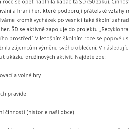
 roce se opět naplnila kapacita ŠD (50 žáků). Činnos
ání a hraní her, které podporují přátelské vztahy m
íváme kromě vycházek po vesnici také školní zahrad
 her. ŠD se aktivně zapojuje do projektu „Recyklohr
ího prostředí. V letošním školním roce se poprvé us
žnila zájemcům výměnu svého oblečení. V následujíc
t ukázku družinových aktivit. Najdete zde:
ovací a volné hry
ch pravidel
í činnosti (historie naší obce)