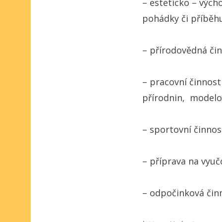
– esteticko – výc
pohádky či příběh
– přírodovědná čin
– pracovní činnost
přírodnin, modelo
– sportovní činnos
– příprava na vyuč
– odpočinková činn