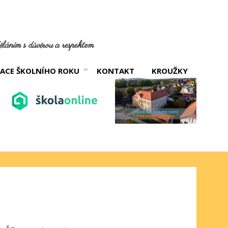
láním s důvěrou a respektem
ACE ŠKOLNÍHO ROKU
KONTAKT
KROUŽKY