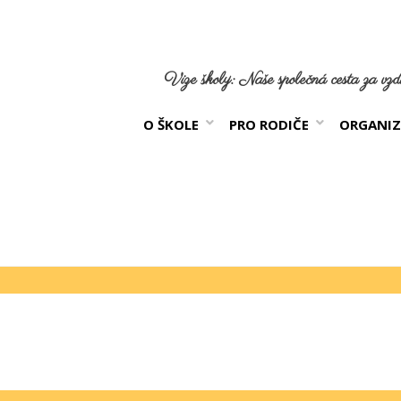
Vize školy: Naše společná cesta za vzdě
O ŠKOLE
PRO RODIČE
ORGANIZ