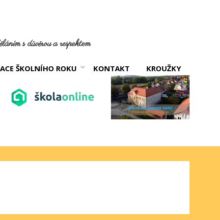
láním s důvěrou a respektem
ACE ŠKOLNÍHO ROKU
KONTAKT
KROUŽKY