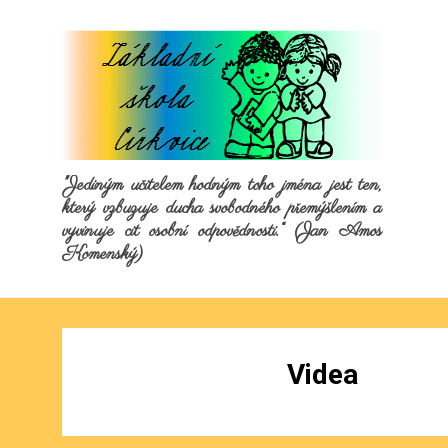
"Jediným učitelem hodným toho jména jest ten,
který vzbuzuje ducha svobodného přemýšlením a
vyvinuje cit osobní odpovědnosti.“ (Jan Amos
Komenský)
Videa