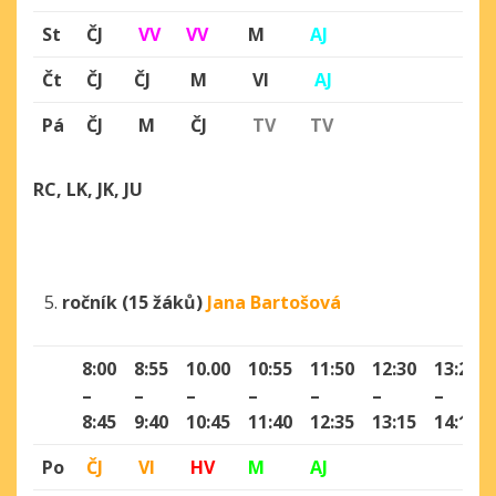
St
ČJ
VV
VV
M
AJ
Čt
ČJ
ČJ
M
Vl
AJ
Pá
ČJ
M
ČJ
TV
TV
RC
,
LK, JK, JU
ročník (15 žáků)
Jana Bartošová
8:00
8:55
10.00
10:55
11:50
12:30
13:25
–
–
–
–
–
–
–
8:45
9:40
10:45
11:40
12:35
13:15
14:10
Po
ČJ
Vl
HV
M
AJ