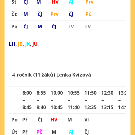
St
ČJ
M
HV
AJ
Prv
Čt
M
ČJ
Prv
ČJ
PČ
Pá
ČJ
M
ČJ
TV
TV
LH
,
JB
,
JK
,
JU
ročník (11 žáků) Lenka Kvízová
8:00
8:55
10.00
10:55
11:50
12:30
13:25
–
–
–
–
–
–
–
8:45
9:40
10:45
11:40
12:35
13:15
14:10
Po
Př
ČJ
HV
M
Vl
Út
Př
PČ
M
AJ
ČJ