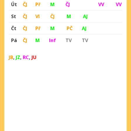
Út
ČJ
Př
M
ČJ
VV
VV
St
ČJ
Vl
ČJ
M
AJ
Čt
ČJ
Př
M
PČ
AJ
Pá
ČJ
M
Inf
TV
TV
JB
,
JZ
,
RC
,
JU