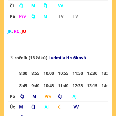
Čt
ČJ
M
ČJ
VV
Pá
Prv
ČJ
M
TV
TV
JK
,
RC
,
JU
ročník (16 žáků)
Ludmila Hrušková
8:00
8:55
10.00
10:55
11:50
12:30
13:25
–
–
–
–
–
–
–
8:45
9:40
10:45
11:40
12:35
13:15
14:10
Po
ČJ
M
Prv
ČJ
AJ
Út
M
ČJ
AJ
Č
VV