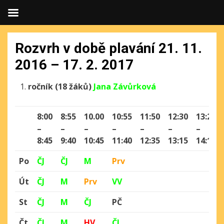
Rozvrh v době plavání 21. 11.
2016 – 17. 2. 2017
ročník (18 žáků)
Jana Závůrková
8:00
8:55
10.00
10:55
11:50
12:30
13:25
–
–
–
–
–
–
–
8:45
9:40
10:45
11:40
12:35
13:15
14:10
Po
ČJ
ČJ
M
Prv
Út
ČJ
M
Prv
VV
St
ČJ
M
ČJ
PČ
Čt
ČJ
M
HV
ČJ