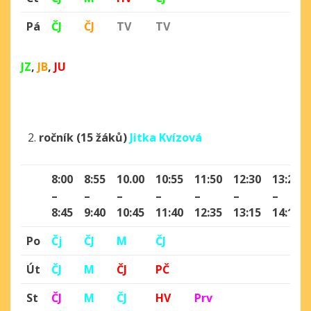
Pá
ČJ
ČJ
TV
TV
JZ
,
JB
,
JU
ročník (15 žáků)
Jitka Kvízová
8:00
8:55
10.00
10:55
11:50
12:30
13:25
–
–
–
–
–
–
–
8:45
9:40
10:45
11:40
12:35
13:15
14:10
Po
Čj
ČJ
M
ČJ
Út
ČJ
M
ČJ
PČ
St
ČJ
M
ČJ
HV
Prv